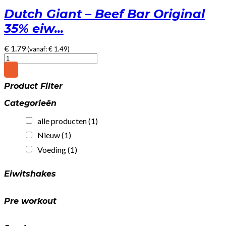
Dutch Giant – Beef Bar Original
35% eiw...
€
1.79
(vanaf:
€
1.49
)
Dutch
Giant
-
Product Filter
Beef
Bar
Categorieën
Original
35%
alle producten
(1)
eiwit!
(25gr)
Nieuw
(1)
quantity
Voeding
(1)
Eiwitshakes
Pre workout