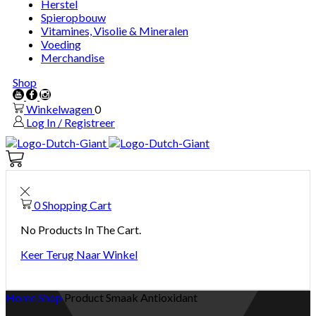
Herstel
Spieropbouw
Vitamines, Visolie & Mineralen
Voeding
Merchandise
Shop
Youtube
Facebook
Instagram
Winkelwagen
0
Log In / Registreer
Winkelwagen
0
0
Shopping Cart
No Products In The Cart.
Keer Terug Naar Winkel
Home
Shop
Product Smaak
Antioxidant