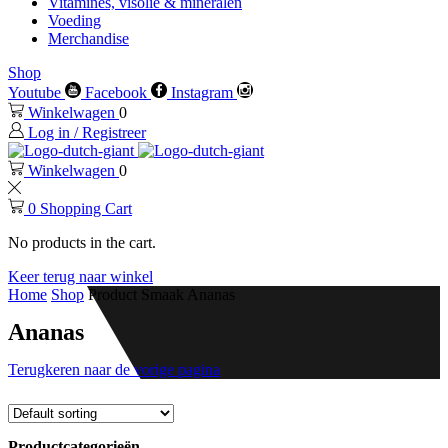
Vitamines, visolie & mineralen
Voeding
Merchandise
Shop
Youtube
Facebook
Instagram
Winkelwagen
0
Log in / Registreer
Winkelwagen
0
0
Shopping Cart
No products in the cart.
Keer terug naar winkel
Home
Shop
Product Smaak
Ananas
Ananas
Terugkeren naar de vorige pagina
Productcategorieën