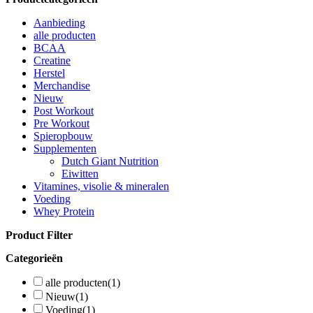
Aanbieding
alle producten
BCAA
Creatine
Herstel
Merchandise
Nieuw
Post Workout
Pre Workout
Spieropbouw
Supplementen
Dutch Giant Nutrition
Eiwitten
Vitamines, visolie & mineralen
Voeding
Whey Protein
Product Filter
Categorieën
alle producten
(1)
Nieuw
(1)
Voeding
(1)