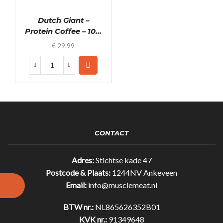
Dutch Giant –
Protein Coffee – 10...
€
29.99
Dutch
Giant
-
Protein
Coffee
-
1000g
CONTACT
-
Gratis
Shakebeker
Adres:
Stichtse kade 47
quantity
Postcode & Plaats:
1244NV Ankeveen
Email:
info@musclemeat.nl
BTW nr.:
NL865626352B01
KVK nr.:
91349648