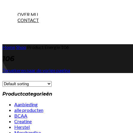
NEW
OVER MIJ
CONTACT
Home
Shop
Product Energie
106
106
Terugkeren naar de vorige pagina
Productcategorieën
Aanbieding
alle producten
BCAA
Creatine
Herstel
Merchandise