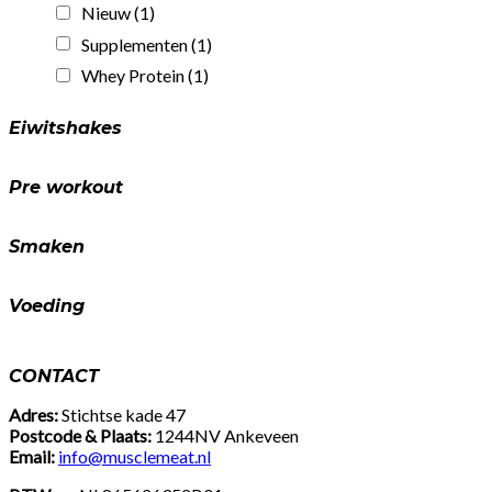
1000g
Nieuw
(1)
-
Gratis
Supplementen
(1)
Shakebeker
Whey Protein
(1)
quantity
Eiwitshakes
Pre workout
Smaken
Voeding
CONTACT
Adres:
Stichtse kade 47
Postcode & Plaats:
1244NV Ankeveen
Email:
info@musclemeat.nl