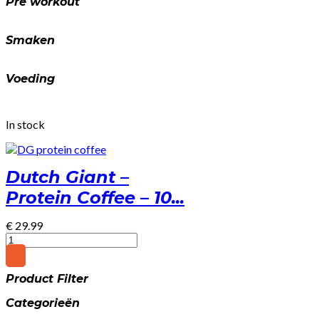
Pre workout
Smaken
Voeding
In stock
Dutch Giant –
Protein Coffee – 10...
€
29.99
Dutch
Giant
-
Product Filter
Protein
Coffee
Categorieën
-