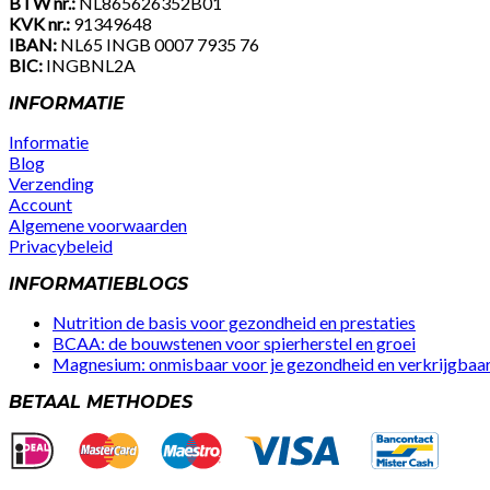
BTW nr.:
NL865626352B01
KVK nr.:
91349648
IBAN:
NL65 INGB 0007 7935 76
BIC:
INGBNL2A
INFORMATIE
Informatie
Blog
Verzending
Account
Algemene voorwaarden
Privacybeleid
Facebook
Instagram
Youtube
INFORMATIEBLOGS
Nutrition de basis voor gezondheid en prestaties
BCAA: de bouwstenen voor spierherstel en groei
Magnesium: onmisbaar voor je gezondheid en verkrijgbaar 
BETAAL METHODES